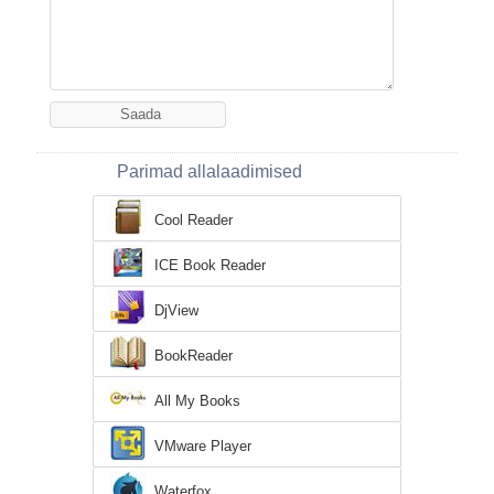
Parimad allalaadimised
Cool Reader
ICE Book Reader
DjView
BookReader
All My Books
VMware Player
Waterfox