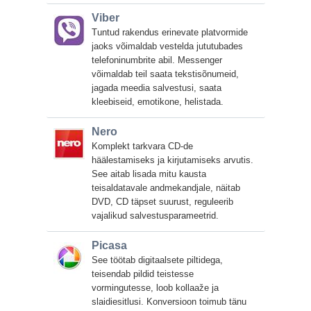
Viber
Tuntud rakendus erinevate platvormide
jaoks võimaldab vestelda jututubades
telefoninumbrite abil. Messenger
võimaldab teil saata tekstisõnumeid,
jagada meedia salvestusi, saata
kleebiseid, emotikone, helistada.
Nero
Komplekt tarkvara CD-de
häälestamiseks ja kirjutamiseks arvutis.
See aitab lisada mitu kausta
teisaldatavale andmekandjale, näitab
DVD, CD täpset suurust, reguleerib
vajalikud salvestusparameetrid.
Picasa
See töötab digitaalsete piltidega,
teisendab pildid teistesse
vormingutesse, loob kollaaže ja
slaidiesitlusi. Konversioon toimub tänu