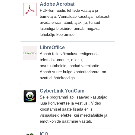
Adobe Acrobat
PDF-formaadis lehtede vaataja ja
toimetaja. Võimaldab kasutajal hõlpsasti
avada e-raamatuid, ajakirju, tuntud
laiendiga brošüüre, annab mugava
lehekülje keeramise.
LibreOffice
Annab teile võimaluse redigeerida
tekstidokumente, e-kirju,
arvutustabeleid, loodud veebisaite.
Annab suure hulga kontoritarkvara, on
avatud lähtekoodiga.
CyberLink YouCam
Selle programmi abil saavad kasutajad
luua konverentse ja vestlusi. Video
koostamisel saate lisada erilisi
visuaalseid efekte, kui meediafailide ja
emotikonide saatmine vastab.
ICQ