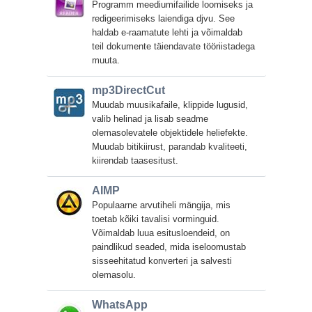
Programm meediumifailide loomiseks ja
redigeerimiseks laiendiga djvu. See
haldab e-raamatute lehti ja võimaldab
teil dokumente täiendavate tööriistadega
muuta.
mp3DirectCut
Muudab muusikafaile, klippide lugusid,
valib helinad ja lisab seadme
olemasolevatele objektidele heliefekte.
Muudab bitikiirust, parandab kvaliteeti,
kiirendab taasesitust.
AIMP
Populaarne arvutiheli mängija, mis
toetab kõiki tavalisi vorminguid.
Võimaldab luua esitusloendeid, on
paindlikud seaded, mida iseloomustab
sisseehitatud konverteri ja salvesti
olemasolu.
WhatsApp