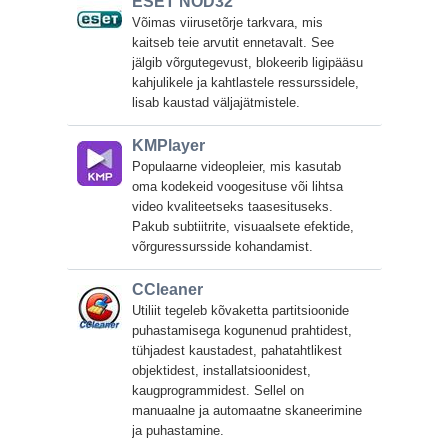
ESET NOD32
Võimas viirusetõrje tarkvara, mis
kaitseb teie arvutit ennetavalt. See
jälgib võrgutegevust, blokeerib ligipääsu
kahjulikele ja kahtlastele ressurssidele,
lisab kaustad väljajätmistele.
KMPlayer
Populaarne videopleier, mis kasutab
oma kodekeid voogesituse või lihtsa
video kvaliteetseks taasesituseks.
Pakub subtiitrite, visuaalsete efektide,
võrguressursside kohandamist.
CCleaner
Utiliit tegeleb kõvaketta partitsioonide
puhastamisega kogunenud prahtidest,
tühjadest kaustadest, pahatahtlikest
objektidest, installatsioonidest,
kaugprogrammidest. Sellel on
manuaalne ja automaatne skaneerimine
ja puhastamine.