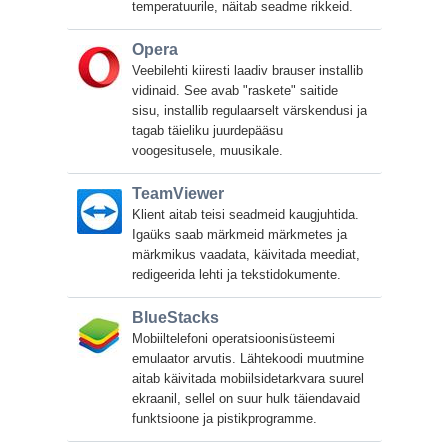
temperatuurile, näitab seadme rikkeid.
Opera
Veebilehti kiiresti laadiv brauser installib
vidinaid. See avab "raskete" saitide
sisu, installib regulaarselt värskendusi ja
tagab täieliku juurdepääsu
voogesitusele, muusikale.
TeamViewer
Klient aitab teisi seadmeid kaugjuhtida.
Igaüks saab märkmeid märkmetes ja
märkmikus vaadata, käivitada meediat,
redigeerida lehti ja tekstidokumente.
BlueStacks
Mobiiltelefoni operatsioonisüsteemi
emulaator arvutis. Lähtekoodi muutmine
aitab käivitada mobiilsidetarkvara suurel
ekraanil, sellel on suur hulk täiendavaid
funktsioone ja pistikprogramme.