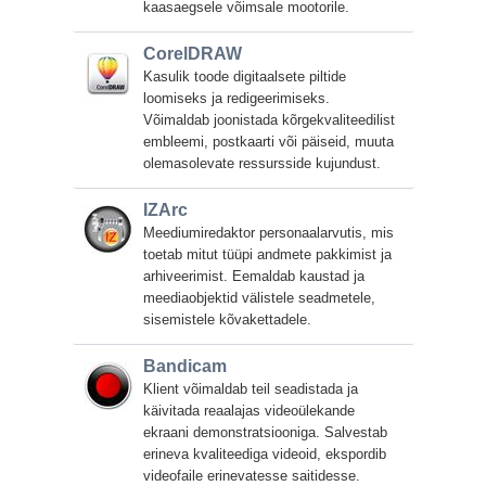
kaasaegsele võimsale mootorile.
CorelDRAW
Kasulik toode digitaalsete piltide
loomiseks ja redigeerimiseks.
Võimaldab joonistada kõrgekvaliteedilist
embleemi, postkaarti või päiseid, muuta
olemasolevate ressursside kujundust.
IZArc
Meediumiredaktor personaalarvutis, mis
toetab mitut tüüpi andmete pakkimist ja
arhiveerimist. Eemaldab kaustad ja
meediaobjektid välistele seadmetele,
sisemistele kõvakettadele.
Bandicam
Klient võimaldab teil seadistada ja
käivitada reaalajas videoülekande
ekraani demonstratsiooniga. Salvestab
erineva kvaliteediga videoid, ekspordib
videofaile erinevatesse saitidesse.