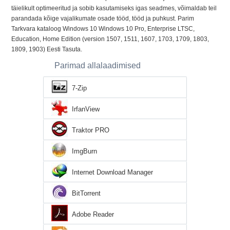
täielikult optimeeritud ja sobib kasutamiseks igas seadmes, võimaldab teil
parandada kõige vajalikumate osade tööd, tööd ja puhkust. Parim
Tarkvara kataloog Windows 10 Windows 10 Pro, Enterprise LTSC,
Education, Home Edition (version 1507, 1511, 1607, 1703, 1709, 1803,
1809, 1903) Eesti Tasuta.
Parimad allalaadimised
7-Zip
IrfanView
Traktor PRO
ImgBurn
Internet Download Manager
BitTorrent
Adobe Reader