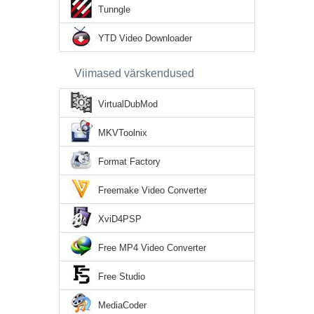
Tunngle
YTD Video Downloader
Viimased värskendused
VirtualDubMod
MKVToolnix
Format Factory
Freemake Video Converter
XviD4PSP
Free MP4 Video Converter
Free Studio
MediaCoder