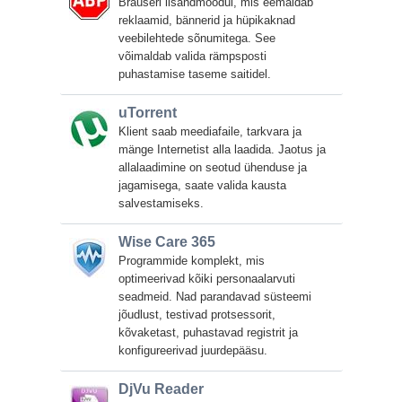
Brauseri lisandmoodul, mis eemaldab
reklaamid, bännerid ja hüpikaknad
veebilehtede sõnumitega. See
võimaldab valida rämpsposti
puhastamise taseme saitidel.
uTorrent
Klient saab meediafaile, tarkvara ja
mänge Internetist alla laadida. Jaotus ja
allalaadimine on seotud ühenduse ja
jagamisega, saate valida kausta
salvestamiseks.
Wise Care 365
Programmide komplekt, mis
optimeerivad kõiki personaalarvuti
seadmeid. Nad parandavad süsteemi
jõudlust, testivad protsessorit,
kõvaketast, puhastavad registrit ja
konfigureerivad juurdepääsu.
DjVu Reader