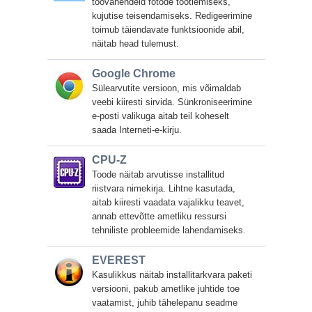
töövahendeid fotode töötlemiseks,
kujutise teisendamiseks. Redigeerimine
toimub täiendavate funktsioonide abil,
näitab head tulemust.
Google Chrome
Sülearvutite versioon, mis võimaldab
veebi kiiresti sirvida. Sünkroniseerimine
e-posti valikuga aitab teil koheselt
saada Interneti-e-kirju.
CPU-Z
Toode näitab arvutisse installitud
riistvara nimekirja. Lihtne kasutada,
aitab kiiresti vaadata vajalikku teavet,
annab ettevõtte ametliku ressursi
tehniliste probleemide lahendamiseks.
EVEREST
Kasulikkus näitab installitarkvara paketi
versiooni, pakub ametlike juhtide toe
vaatamist, juhib tähelepanu seadme