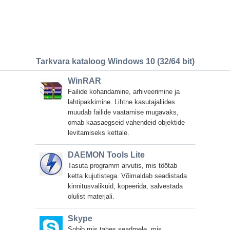
Tarkvara kataloog Windows 10 (32/64 bit)
WinRAR
Failide kohandamine, arhiveerimine ja
lahtipakkimine. Lihtne kasutajaliides
muudab failide vaatamise mugavaks,
omab kaasaegseid vahendeid objektide
levitamiseks kettale.
DAEMON Tools Lite
Tasuta programm arvutis, mis töötab
ketta kujutistega. Võimaldab seadistada
kinnitusvalikuid, kopeerida, salvestada
olulist materjali.
Skype
Sobib mis tahes seadmele, mis