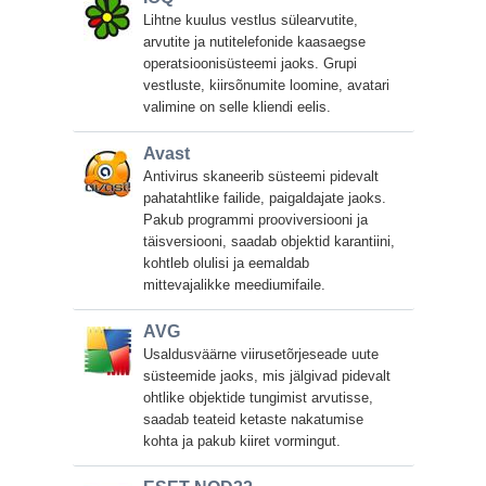
Lihtne kuulus vestlus sülearvutite,
arvutite ja nutitelefonide kaasaegse
operatsioonisüsteemi jaoks. Grupi
vestluste, kiirsõnumite loomine, avatari
valimine on selle kliendi eelis.
Avast
Antivirus skaneerib süsteemi pidevalt
pahatahtlike failide, paigaldajate jaoks.
Pakub programmi prooviversiooni ja
täisversiooni, saadab objektid karantiini,
kohtleb olulisi ja eemaldab
mittevajalikke meediumifaile.
AVG
Usaldusväärne viirusetõrjeseade uute
süsteemide jaoks, mis jälgivad pidevalt
ohtlike objektide tungimist arvutisse,
saadab teateid ketaste nakatumise
kohta ja pakub kiiret vormingut.