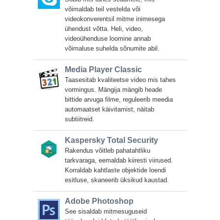
võimaldab teil vestelda või
videokonverentsil mitme inimesega
ühendust võtta. Heli, video,
videoühenduse loomine annab
võimaluse suhelda sõnumite abil.
Media Player Classic
Taasesitab kvaliteetse video mis tahes
vormingus. Mängija mängib heade
bittide arvuga filme, reguleerib meedia
automaatset käivitamist, näitab
subtiitreid.
Kaspersky Total Security
Rakendus võitleb pahatahtliku
tarkvaraga, eemaldab kiiresti viirused.
Korraldab kahtlaste objektide loendi
esitluse, skaneerib üksikud kaustad.
Adobe Photoshop
See sisaldab mitmesuguseid