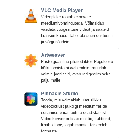
VLC Media Player
Videopleier töötab erinevate
meediumivormingutega. Võimaldab
vaadata voogesituse videot ja saateid
brauseri kaudu, tal ei ole suuri süsteemi-
ja võrgunõudeid.
Artweaver
Rastergraafiline pildiredaktor. Reguleerib
kõiki joonistamisvahendeid, muudab
valmis jooniseid, avab redigeerimiseks
palju malle.
Pinnacle Studio
Toode, mis võimaldab ulatuslikku
videotöötlust ja kõigi meediumifailide
esitamise parameetrite seadistamist.
Video konverter lisab efektid, subtiitrid,
liimib klippe, jagab raamid, teisendab
formaate.