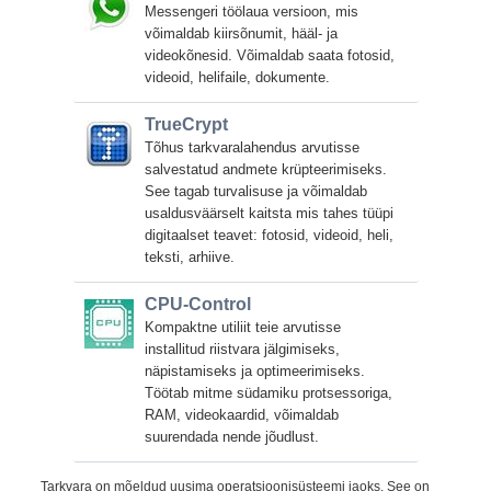
Messengeri töölaua versioon, mis
võimaldab kiirsõnumit, hääl- ja
videokõnesid. Võimaldab saata fotosid,
videoid, helifaile, dokumente.
TrueCrypt
Tõhus tarkvaralahendus arvutisse
salvestatud andmete krüpteerimiseks.
See tagab turvalisuse ja võimaldab
usaldusväärselt kaitsta mis tahes tüüpi
digitaalset teavet: fotosid, videoid, heli,
teksti, arhiive.
CPU-Control
Kompaktne utiliit teie arvutisse
installitud riistvara jälgimiseks,
näpistamiseks ja optimeerimiseks.
Töötab mitme südamiku protsessoriga,
RAM, videokaardid, võimaldab
suurendada nende jõudlust.
Tarkvara on mõeldud uusima operatsioonisüsteemi jaoks. See on