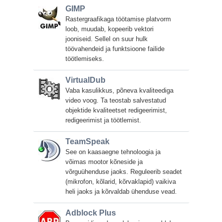
GIMP
Rastergraafikaga töötamise platvorm
loob, muudab, kopeerib vektori
jooniseid. Sellel on suur hulk
töövahendeid ja funktsioone failide
töötlemiseks.
VirtualDub
Vaba kasulikkus, põneva kvaliteediga
video voog. Ta teostab salvestatud
objektide kvaliteetset redigeerimist,
redigeerimist ja töötlemist.
TeamSpeak
See on kaasaegne tehnoloogia ja
võimas mootor kõneside ja
võrguühenduse jaoks. Reguleerib seadet
(mikrofon, kõlarid, kõrvaklapid) vaikiva
heli jaoks ja kõrvaldab ühenduse vead.
Adblock Plus