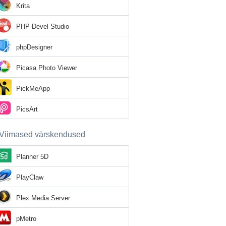
Krita
PHP Devel Studio
phpDesigner
Picasa Photo Viewer
PickMeApp
PicsArt
Viimased värskendused
Planner 5D
PlayClaw
Plex Media Server
pMetro