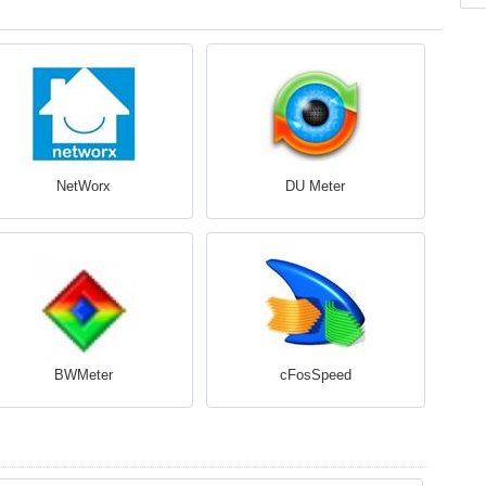
NetWorx
DU Meter
BWMeter
cFosSpeed