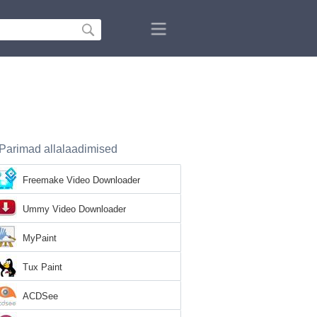
Parimad allalaadimised
Freemake Video Downloader
Ummy Video Downloader
MyPaint
Tux Paint
ACDSee