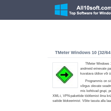
TMeter Windows 10 (32/64 
TMeter Windows 10
andmeid erinevate par
kuvatava üldise või ü
Programmis on sis
võrgus olevate seadme
mis kehtivad grupi, 
XML-i, VPN-pakettide töötlemist ilma krü
saitide blokeerimist. Võite tasuta alla 