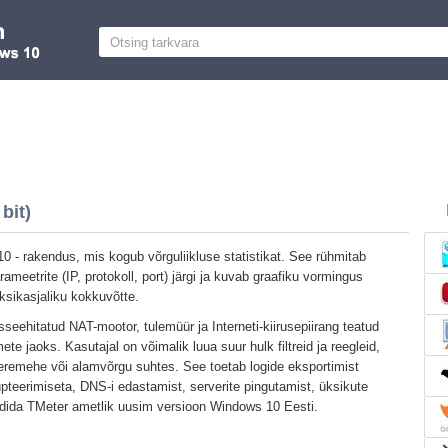
bit)
 - rakendus, mis kogub võrguliikluse statistikat. See rühmitab
ameetrite (IP, protokoll, port) järgi ja kuvab graafiku vormingus
ksikasjaliku kokkuvõtte.
seehitatud NAT-mootor, tulemüür ja Interneti-kiirusepiirang teatud
te jaoks. Kasutajal on võimalik luua suur hulk filtreid ja reegleid,
peremehe või alamvõrgu suhtes. See toetab logide eksportimist
pteerimiseta, DNS-i edastamist, serverite pingutamist, üksikute
laadida TMeter ametlik uusim versioon Windows 10 Eesti.