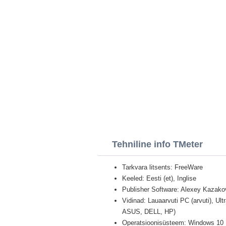
Tehniline info TMeter
Tarkvara litsents: FreeWare
Keeled: Eesti (et), Inglise
Publisher Software: Alexey Kazak
Vidinad: Lauaarvuti PC (arvuti), U
ASUS, DELL, HP)
Operatsioonisüsteem: Windows 10 Pr