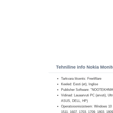
Tehniline info Nokia Monit
Tarkvara litsents: FreeWare
Keeled: Eesti (et), Inglise
Publisher Software: "NOOTEKHNI
Vidinad: Lauaarvuti PC (arvuti), U
ASUS, DELL, HP)
Operatsioonisüsteem: Windows 10 Pr
1511, 1607, 1703, 1709, 1803, 1809,