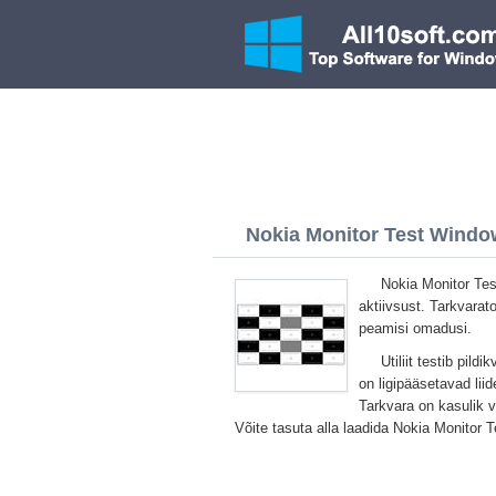
Nokia Monitor Test Window
Nokia Monitor Tes
aktiivsust. Tarkvarat
peamisi omadusi.
Utiliit testib pild
on ligipääsetavad lii
Tarkvara on kasulik va
Võite tasuta alla laadida Nokia Monitor