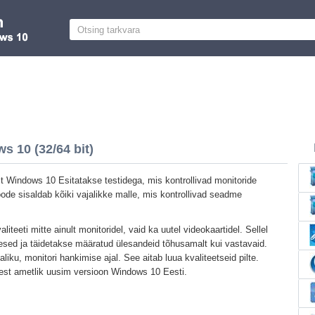
s 10 (32/64 bit)
t Windows 10 Esitatakse testidega, mis kontrollivad monitoride
oode sisaldab kõiki vajalikke malle, mis kontrollivad seadme
ikvaliteeti mitte ainult monitoridel, vaid ka uutel videokaartidel. Sellel
desed ja täidetakse määratud ülesandeid tõhusamalt kui vastavaid.
liku, monitori hankimise ajal. See aitab luua kvaliteetseid pilte.
 Test ametlik uusim versioon Windows 10 Eesti.