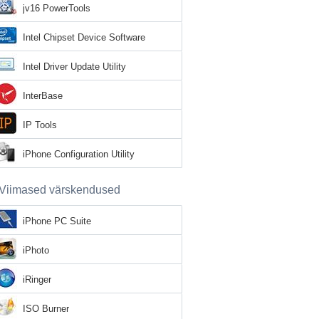
jv16 PowerTools
Intel Chipset Device Software
Intel Driver Update Utility
InterBase
IP Tools
iPhone Configuration Utility
Viimased värskendused
iPhone PC Suite
iPhoto
iRinger
ISO Burner