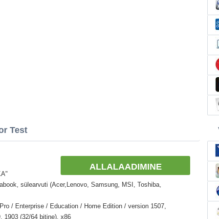
or Test
ALLALAADIMINE
KA"
ltrabook, sülearvuti (Acer,Lenovo, Samsung, MSI, Toshiba,
o / Enterprise / Education / Home Edition / version 1507,
 1903 (32/64 bitine), x86