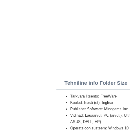
Tehniline info Folder Size
Tarkvara litsents: FreeWare
Keeled: Eesti (et), Inglise
Publisher Software: Mindgems Inc
Vidinad: Lauaarvuti PC (arvuti), U
ASUS, DELL, HP)
Operatsioonisüsteem: Windows 10 Pr