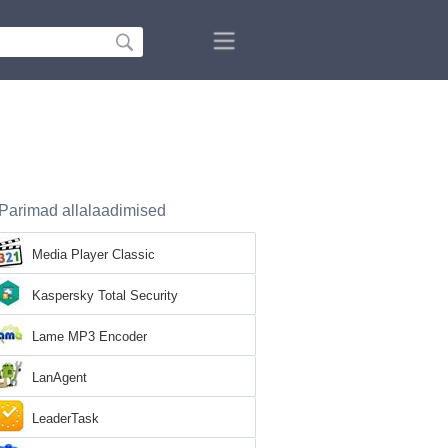
Parimad allalaadimised
Media Player Classic
Kaspersky Total Security
Lame MP3 Encoder
LanAgent
LeaderTask