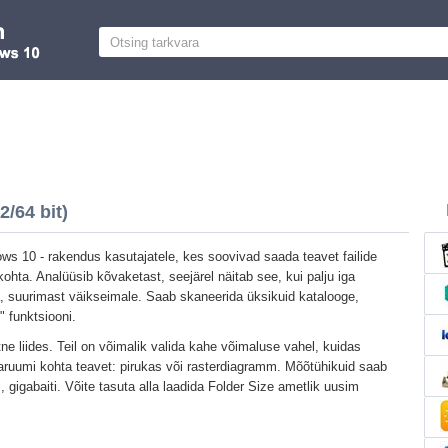
/64 bit)
ws 10 - rakendus kasutajatele, kes soovivad saada teavet failide
ohta. Analüüsib kõvaketast, seejärel näitab see, kui palju iga
a, suurimast väikseimale. Saab skaneerida üksikuid katalooge,
" funktsiooni.
ne liides. Teil on võimalik valida kahe võimaluse vahel, kuidas
aruumi kohta teavet: pirukas või rasterdiagramm. Mõõtühikuid saab
ti, gigabaiti. Võite tasuta alla laadida Folder Size ametlik uusim