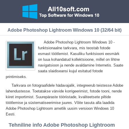
Adobe Photoshop Lightroom Windows 10 (32/64 bit)
Adobe Photoshop Lightroom Windows 10 -
funktsionaalne tarkvara, mis teostab fotode
esmast töötlemist. Kasuliku funktsiooni eesmärk
on luua kohandatud kollektsioone, millel on lihtne
navigatsioon ja nende avaldamine Internetis. Saate
saata slaidiseansi kujul esitatud fotode
printimiseks.
Tarkvara on fotograafidele hädavajalik, integreerub teistesse Adobe
lahendustesse. Toetatakse värvide korrigeerimist, fotode tooni, nende
kiiret importimist. Suurepäraste tööriistade, kvaliteetsete piltide
töötlemise ja süstematiseerimise juures. Võite tasuta alla laadida
Adobe Photoshop Lightroom ametlik uusim versioon Windows 10
Eesti.
Tehniline info Adobe Photoshop Lightroom