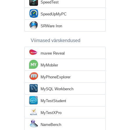
SpeedTest
SpeedUpMyPC
SRWare Iron
Viimased värskendused
muvee Reveal
MyMobiler
MyPhoneExplorer
MySQL Workbench
MyTestStudent
MyTestXPro
NameBench